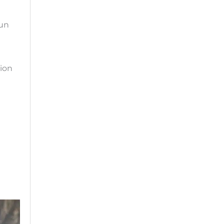
’un
sion