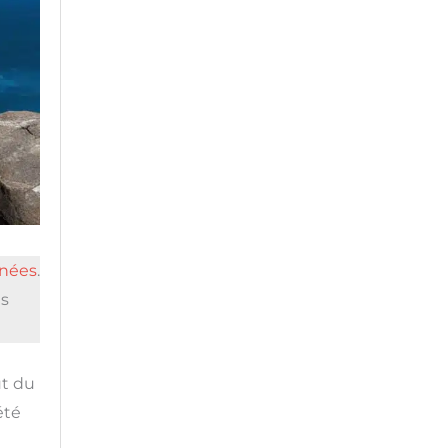
énées
.
es
ut du
été