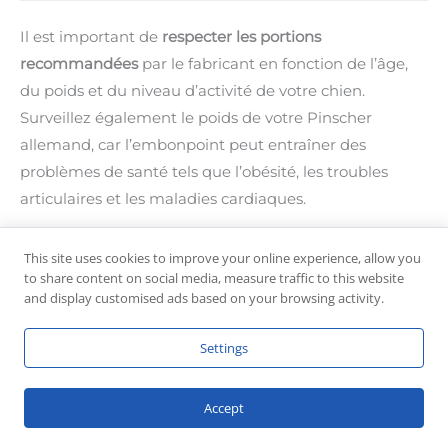
Il est important de
respecter les portions
recommandées
par le fabricant en fonction de l’âge,
du poids et du niveau d’activité de votre chien.
Surveillez également le poids de votre Pinscher
allemand, car l’embonpoint peut entraîner des
problèmes de santé tels que l’obésité, les troubles
articulaires et les maladies cardiaques.
Assurez-vous de fournir à votre Pinscher allemand
de
This site uses cookies to improve your online experience, allow you
l’eau fraîche et propre en permanence
pour éviter la
to share content on social media, measure traffic to this website
and display customised ads based on your browsing activity.
déshydratation.
Settings
Les besoins spécifiques en nutriments
Le Pinscher allemand a des
besoins nutritionnels
particuliers
en raison de son métabolisme rapide et de
Accept
son niveau élevé d’énergie. Il a besoin d’une