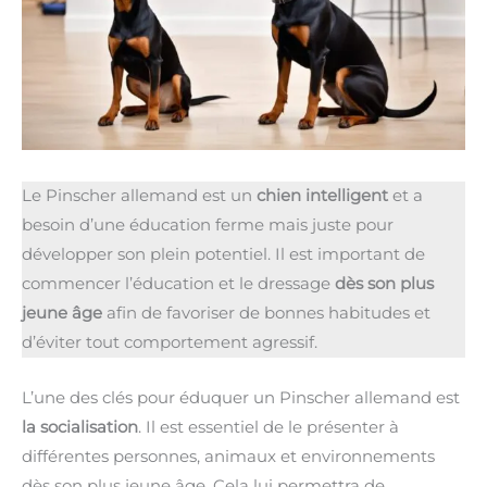
Le Pinscher allemand est un
chien intelligent
et a
besoin d’une éducation ferme mais juste pour
développer son plein potentiel. Il est important de
commencer l’éducation et le dressage
dès son plus
jeune âge
afin de favoriser de bonnes habitudes et
d’éviter tout comportement agressif.
L’une des clés pour éduquer un Pinscher allemand est
la socialisation
. Il est essentiel de le présenter à
différentes personnes, animaux et environnements
dès son plus jeune âge. Cela lui permettra de