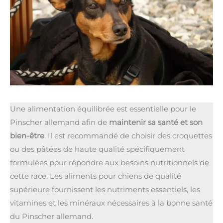
Une alimentation équilibrée est essentielle pour le
Pinscher allemand afin de
maintenir sa santé et son
bien-être
. Il est recommandé de choisir des croquettes
ou des pâtées de haute qualité spécifiquement
formulées pour répondre aux besoins nutritionnels de
cette race. Les aliments pour chiens de qualité
supérieure fournissent les nutriments essentiels, les
vitamines et les minéraux nécessaires à la bonne santé
du Pinscher allemand.