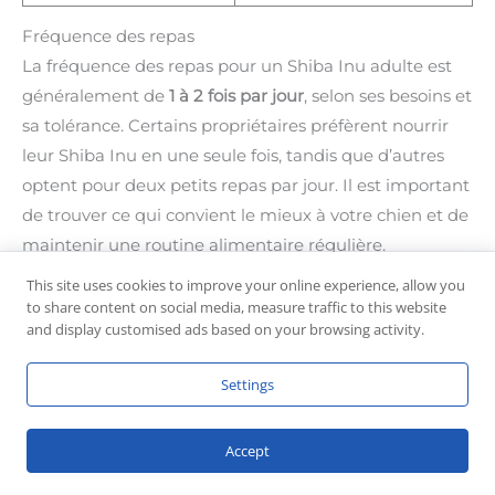
Fréquence des repas
La fréquence des repas pour un Shiba Inu adulte est
généralement de
1 à 2 fois par jour
, selon ses besoins et
sa tolérance. Certains propriétaires préfèrent nourrir
leur Shiba Inu en une seule fois, tandis que d’autres
optent pour deux petits repas par jour. Il est important
de trouver ce qui convient le mieux à votre chien et de
maintenir une routine alimentaire régulière.
This site uses cookies to improve your online experience, allow you
Régime alimentaire spécifique
to share content on social media, measure traffic to this website
and display customised ads based on your browsing activity.
Dans certains cas, votre Shiba Inu peut nécessiter un
régime alimentaire spécifique en raison de problèmes
Settings
de santé ou d’allergies alimentaires. Dans de tels cas, il
est recommandé de
consulter votre vétérinaire
pour
obtenir des recommandations spécifiques sur les
Accept
aliments à donner à votre chien.