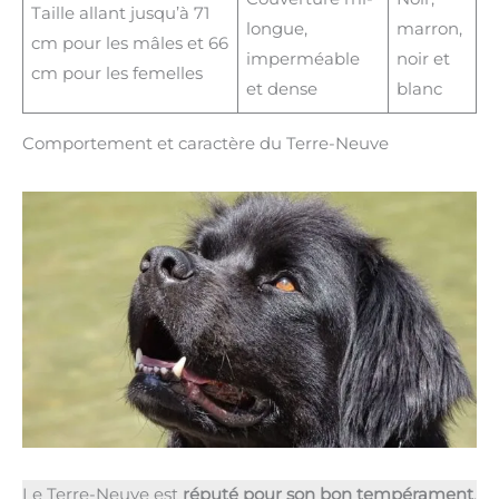
Taille allant jusqu’à 71
longue,
marron,
cm pour les mâles et 66
imperméable
noir et
cm pour les femelles
et dense
blanc
Comportement et caractère du Terre-Neuve
Le Terre-Neuve est
réputé pour son bon tempérament
.