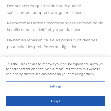
Donnez des croquettes de haute qualité
spécialement adaptées aux grands chiens.
Respectez les rations recommandées en fonction de
la taille et de l’activité physique du chien.
Divisez les repas en plusieurs prises quotidiennes
pour éviter les problèmes de digestion.
Consultez un vétérinaire pour des conseils
This site uses cookies to improve your online experience, allow you
spécifiques en matière d’alimentation.
to share content on social media, measure traffic to this website
and display customised ads based on your browsing activity.
Croquettes riches en protéine (environ 30%)
Settings
Activité physique du Terre-Neuve
Accept