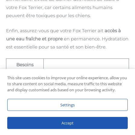
votre Fox Terrier, car certains aliments humains
peuvent être toxiques pour les chiens.
Enfin, assurez-vous que votre Fox Terrier ait
accès à
une eau fraîche et propre
en permanence. Hydratation
est essentielle pour sa santé et son bien-être.
Besoins
alimentaires
Description
This site uses cookies to improve your online experience, allow you
du Fox Terrier
to share content on social media, measure traffic to this website
à Poil Dur
and display customised ads based on your browsing activity.
Optez pour des croquettes de
Settings
Alimentation
haute qualité formulées pour les
équilibrée
petites races.
Accept
La quantité de nourriture dépend
Rations