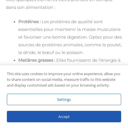
dans son alimentation :
Protéines :
Les protéines de qualité sont
essentielles pour maintenir la masse musculaire
et favoriser une bonne digestion. Optez pour des
sources de protéines animales, comme le poulet,
la dinde, le bœuf ou le poisson.
Matières grasses :
Elles fournissent de l’énergie à
long terme et aident à maintenir une peau saine
This site uses cookies to improve your online experience, allow you
et un pelage brillant. Choisissez des graisses
to share content on social media, measure traffic to this website
saines, comme l’huile de saumon ou l’huile de
and display customised ads based on your browsing activity.
coco.
Vitamines et minéraux :
Assurez-vous que
Settings
l’alimentation de votre Am Staff contient un
équilibre adéquat de vitamines et de minéraux
Accept
pour soutenir sa santé globale. Les légumes et