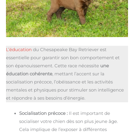
L’éducation
du Chesapeake Bay Retriever est
essentielle pour garantir son bon comportement et
son épanouissement. Cette race nécessite
une
éducation cohérente
, mettant l’accent sur la
socialisation précoce, l’obéissance et les activités
mentales et physiques pour stimuler son intelligence
et répondre à ses besoins d’énergie.
Socialisation précoce :
Il est important de
socialiser votre chien dès son plus jeune âge.
Cela implique de l’exposer à différentes