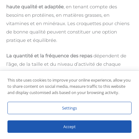
haute qualité et adaptée
, en tenant compte des
besoins en protéines, en matières grasses, en
vitamines et en minéraux. Les croquettes pour chiens
de bonne qualité peuvent constituer une option
pratique et équilibrée.
La quantité et la fréquence des repas
dépendent de
l’âge, de la taille et du niveau d’activité de chaque
chien. Les chiots ont besoin de repas plus fréquents,
This site uses cookies to improve your online experience, allow you
tandis que les adultes peuvent être nourris une ou
to share content on social media, measure traffic to this website
deux fois par jour. Il est important de suivre les
and display customised ads based on your browsing activity.
recommandations du fabricant de l’alimentation et de
consulter un vétérinaire pour déterminer les besoins
Settings
alimentaires spécifiques de votre chien (voir notre
tableau plus bas).
Accept
Les besoins nutritionnels du Chesapeake Bay Retriever