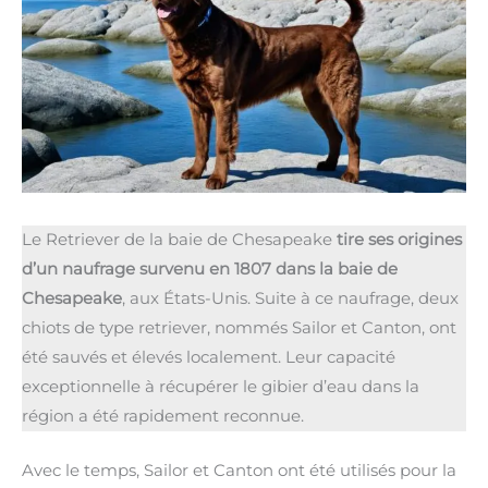
Le Retriever de la baie de Chesapeake
tire ses origines
d’un naufrage survenu en 1807 dans la baie de
Chesapeake
, aux États-Unis. Suite à ce naufrage, deux
chiots de type retriever, nommés Sailor et Canton, ont
été sauvés et élevés localement. Leur capacité
exceptionnelle à récupérer le gibier d’eau dans la
région a été rapidement reconnue.
Avec le temps, Sailor et Canton ont été utilisés pour la