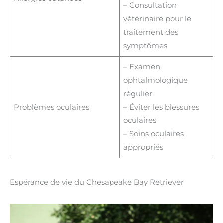
– Consultation
vétérinaire pour le
traitement des
symptômes
– Examen
ophtalmologique
régulier
Problèmes oculaires
– Éviter les blessures
oculaires
– Soins oculaires
appropriés
Espérance de vie du Chesapeake Bay Retriever