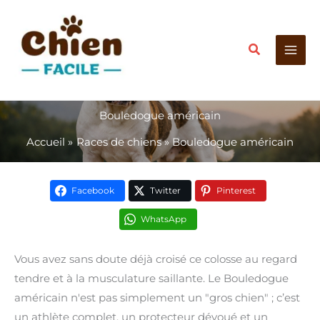
Aller
au
Recherche
contenu
Bouledogue américain
Accueil
Races de chiens
Bouledogue américain
Facebook
Twitter
Pinterest
WhatsApp
Vous avez sans doute déjà croisé ce colosse au regard
tendre et à la musculature saillante. Le Bouledogue
américain n'est pas simplement un "gros chien" ; c’est
un athlète complet, un protecteur dévoué et un