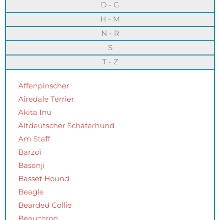
D - G
H - M
N - R
S
T - Z
Affenpinscher
Airedale Terrier
Akita Inu
Altdeutscher Schäferhund
Am Staff
Barzoï
Basenji
Basset Hound
Beagle
Bearded Collie
Beauceron