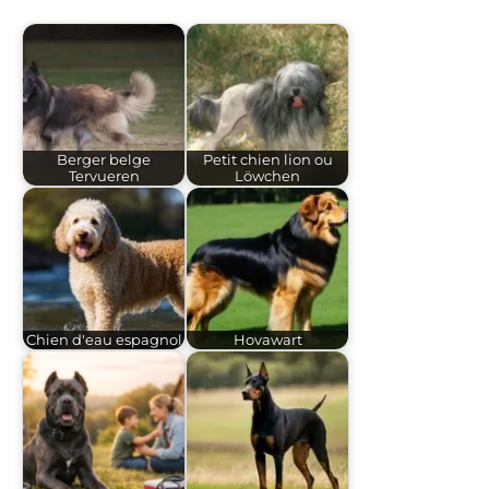
Berger belge
Petit chien lion ou
Tervueren
Löwchen
Chien d'eau espagnol
Hovawart