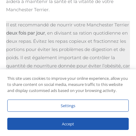
aidera à maintenir la santé et la vitalité de votre
Manchester Terrier.
Il est recommandé de nourrir votre Manchester Terrier
deux fois par jour
, en divisant sa ration quotidienne en
deux repas. Évitez les repas copieux et fractionnez les
portions pour éviter les problèmes de digestion et de
poids. Il est également important de contrôler la
quantité de nourriture donnée pour éviter l’obésité, car
cette race a tendance à prendre du poids facilement.
This site uses cookies to improve your online experience, allow you
to share content on social media, measure traffic to this website
Consultez votre vétérinaire
pour obtenir des
and display customised ads based on your browsing activity.
recommandations spécifiques sur les besoins
Settings
nutritionnels de votre Manchester Terrier. Il pourra
vous conseiller sur le type d’alimentation le plus
adapté, qu’il s’agisse de croquettes commerciales de
Accept
haute qualité ou d’un régime alimentaire fait maison.