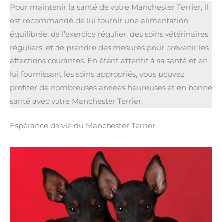
Pour maintenir la santé de votre Manchester Terrier, il
est recommandé de lui fournir une alimentation
équilibrée, de l’exercice régulier, des soins vétérinaires
réguliers, et de prendre des mesures pour prévenir les
affections courantes. En étant attentif à sa santé et en
lui fournissant les soins appropriés, vous pouvez
profiter de nombreuses années heureuses et en bonne
santé avec votre Manchester Terrier.
Espérance de vie du Manchester Terrier