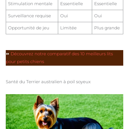
Stimulation mentale
Essentielle
Essentielle
Surveillance requise
Oui
Oui
Opportunité de jeu
Limitée
Plus grande
⏩
Découvrez notre comparatif des 10 meilleurs lits
pour petits chiens
Santé du Terrier australien à poil soyeux