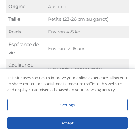
Origine
Australie
Taille
Petite (23-26 cm au garrot)
Poids
Environ 4-5 kg
Espérance de
Environ 12-15 ans
vie
Couleur du
Bleu et feu, argent et feu
pelage
This site uses cookies to improve your online experience, allow you
to share content on social media, measure traffic to this website
Type de pelage
Long, soyeux, droit
and display customised ads based on your browsing activity.
Tempérament
Vif, amical, alerte, courageux
Settings
Niveau
Modéré à élevé
d’activité
Accept
Aptitudes