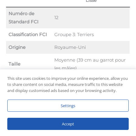
Lisse
Numéro de
12
Standard FCI
Classification FCI
Groupe 3: Terriers
Origine
Royaume-Uni
Moyenne (39 cm au garrot pour
Taille
les mâles)
This site uses cookies to improve your online experience, allow you
Poids
Environ 7-9 kg
to share content on social media, measure traffic to this website
and display customised ads based on your browsing activity.
Espérance de vie
Environ 13-14 ans
Settings
Couleur du
Blanc, avec des marques noires
pelage
ou marron
Accept
Type de pelage
Lisse, dur, brillant