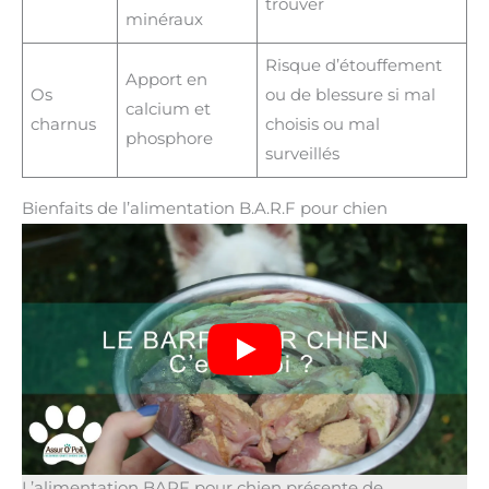
trouver
minéraux
Risque d’étouffement
Apport en
Os
ou de blessure si mal
calcium et
charnus
choisis ou mal
phosphore
surveillés
Bienfaits de l’alimentation B.A.R.F pour chien
L’alimentation BARF pour chien présente de