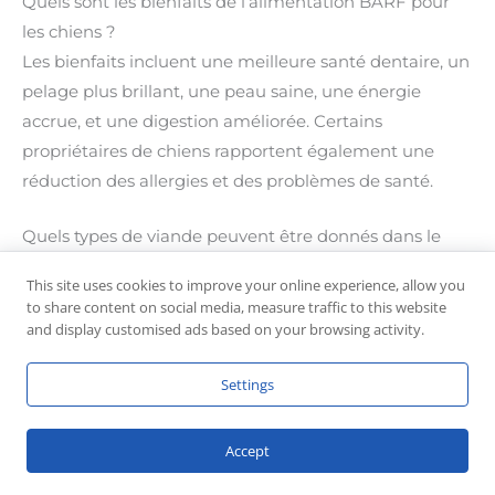
Quels sont les bienfaits de l’alimentation BARF pour
les chiens ?
Les bienfaits incluent une meilleure santé dentaire, un
pelage plus brillant, une peau saine, une énergie
accrue, et une digestion améliorée. Certains
propriétaires de chiens rapportent également une
réduction des allergies et des problèmes de santé.
Quels types de viande peuvent être donnés dans le
régime BARF ?
This site uses cookies to improve your online experience, allow you
Les viandes couramment utilisées comprennent le
to share content on social media, measure traffic to this website
poulet, le bœuf, l’agneau, le porc, le poisson et les
and display customised ads based on your browsing activity.
abats. Il est important de varier les sources de viandes
Settings
pour assurer un régime équilibré.
Comment débuter avec l’alimentation BARF pour son
Accept
chien ?