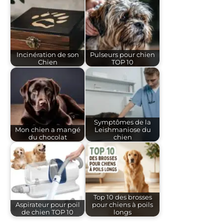
Incinération de son
Pulseurs pour chien
Chien
TOP 10
Symptômes de la
Mon chien a mangé
Leishmaniose du
du chocolat
chien
Top 10 des brosses
Aspirateur pour poil
pour chiens à poils
de chien TOP 10
longs