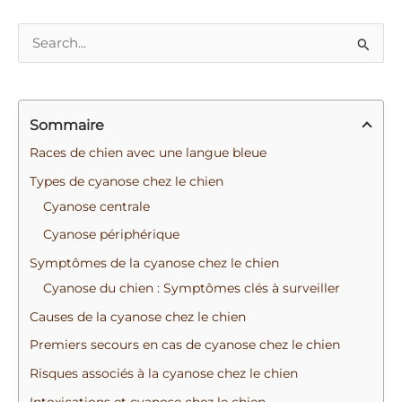
R
e
c
Sommaire
h
e
Races de chien avec une langue bleue
r
Types de cyanose chez le chien
c
Cyanose centrale
h
Cyanose périphérique
e
Symptômes de la cyanose chez le chien
r
Cyanose du chien : Symptômes clés à surveiller
Causes de la cyanose chez le chien
:
Premiers secours en cas de cyanose chez le chien
Risques associés à la cyanose chez le chien
Intoxications et cyanose chez le chien