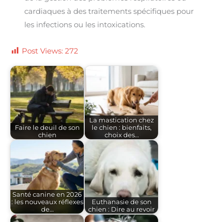
cardiaques à des traitements spécifiques pour
les infections ou les intoxications.
Post Views:
272
La mastication chez
Faire le deuil de son
le chien : bienfaits,
chien
choix des…
Santé canine en 2026
: les nouveaux réflexes
Euthanasie de son
de…
chien : Dire au revoir