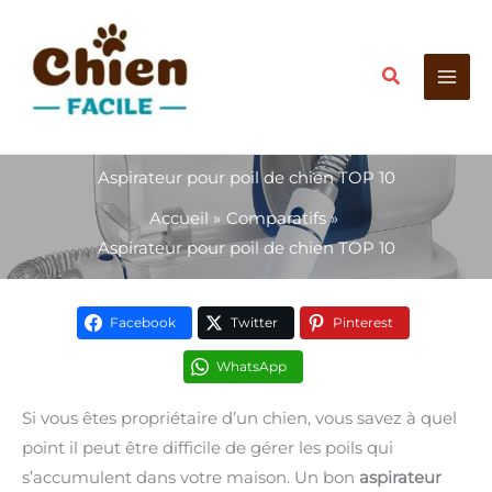
Aller
au
Recherche
contenu
Aspirateur pour poil de chien TOP 10
Accueil
Comparatifs
Aspirateur pour poil de chien TOP 10
Facebook
Twitter
Pinterest
WhatsApp
Si vous êtes propriétaire d’un chien, vous savez à quel
point il peut être difficile de gérer les poils qui
s’accumulent dans votre maison. Un bon
aspirateur