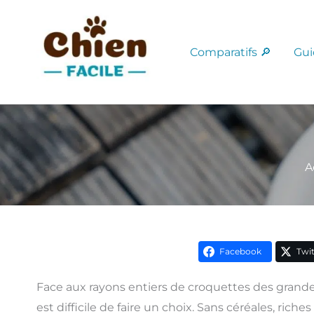
Aller
au
contenu
Comparatifs 🔎
Gui
A
Facebook
Twit
Face aux rayons entiers de croquettes des grandes
est difficile de faire un choix. Sans céréales, riche