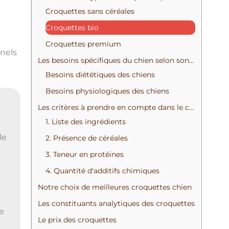
e
Croquettes sans céréales
r
Croquettes bio
c
Croquettes premium
h
nnels
Les besoins spécifiques du chien selon son profil
e
Besoins diététiques des chiens
r
Besoins physiologiques des chiens
Les critères à prendre en compte dans le choix des croquettes
:
1. Liste des ingrédients
le
2. Présence de céréales
3. Teneur en protéines
4. Quantité d'additifs chimiques
Notre choix de meilleures croquettes chien
Les constituants analytiques des croquettes
re
Le prix des croquettes