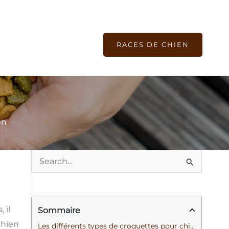
RACES DE CHIEN
en
R
e
c
 il
Sommaire
h
chien
Les différents types de croquettes pour chien