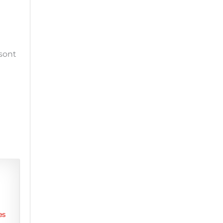
 sont
es