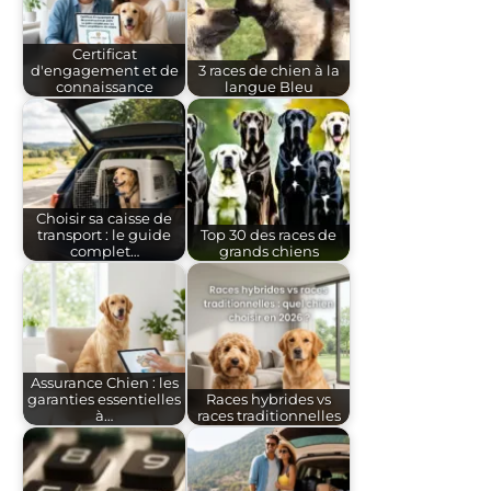
Certificat
d'engagement et de
3 races de chien à la
connaissance
langue Bleu
Choisir sa caisse de
transport : le guide
Top 30 des races de
complet…
grands chiens
Assurance Chien : les
garanties essentielles
Races hybrides vs
à…
races traditionnelles