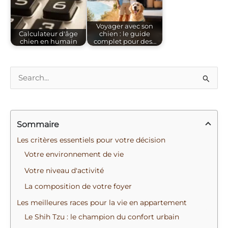
Voyager avec son
Calculateur d'âge
chien : le guide
chien en humain
complet pour des…
R
e
c
Sommaire
h
e
Les critères essentiels pour votre décision
r
Votre environnement de vie
c
Votre niveau d'activité
h
La composition de votre foyer
e
Les meilleures races pour la vie en appartement
r
Le Shih Tzu : le champion du confort urbain