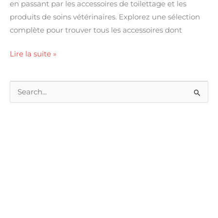
en passant par les accessoires de toilettage et les
produits de soins vétérinaires. Explorez une sélection
complète pour trouver tous les accessoires dont
Lire la suite »
R
e
c
h
e
r
c
h
e